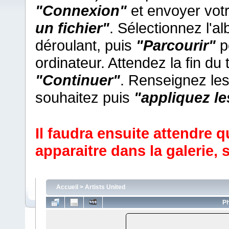
"Connexion"
et envoyer vot
un fichier"
. Sélectionnez l'
déroulant, puis
"Parcourir"
po
ordinateur. Attendez la fin du
"Continuer"
. Renseignez le
souhaitez puis
"appliquez l
Il faudra ensuite attendre q
apparaitre dans la galerie,
s
Accueil
>
Artists United
Ph