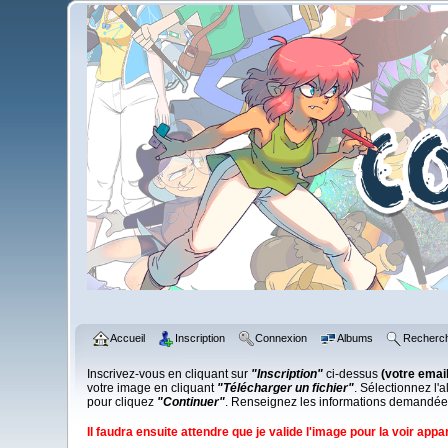
Accueil
Inscription
Connexion
Albums
Recherc
Inscrivez-vous en cliquant sur
"Inscription"
ci-dessus
(votre email
votre image en cliquant
"Télécharger un fichier"
. Sélectionnez l
pour cliquez
"Continuer"
. Renseignez les informations demandées
Il faudra ensuite attendre que je valide l'image
pour la voir appar