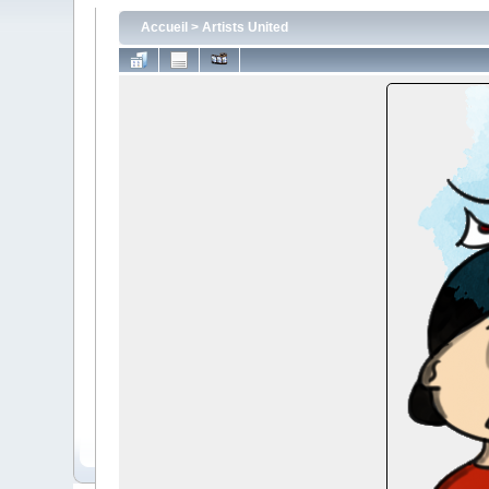
Accueil
>
Artists United