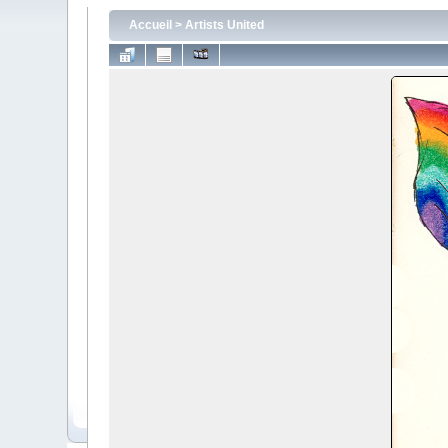
Accueil
>
Artists United