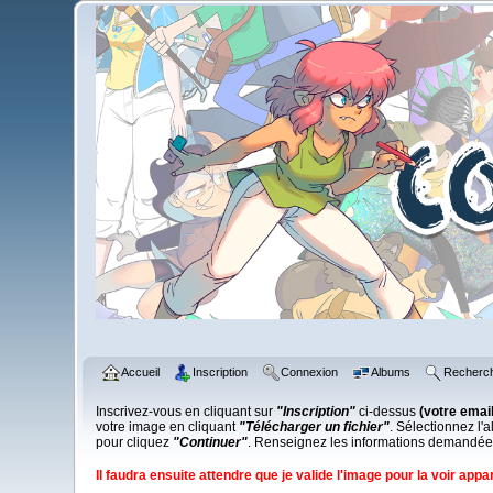
Accueil
Inscription
Connexion
Albums
Recherc
Inscrivez-vous en cliquant sur
"Inscription"
ci-dessus
(votre email
votre image en cliquant
"Télécharger un fichier"
. Sélectionnez l
pour cliquez
"Continuer"
. Renseignez les informations demandées
Il faudra ensuite attendre que je valide l'image
pour la voir appar