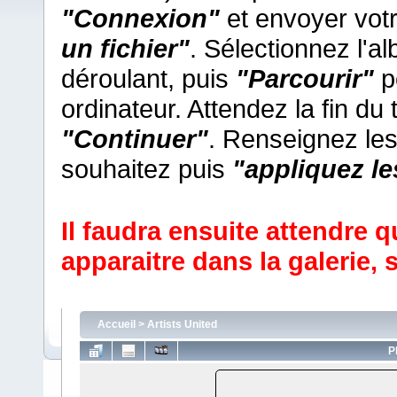
"Connexion"
et envoyer vot
un fichier"
. Sélectionnez l'
déroulant, puis
"Parcourir"
po
ordinateur. Attendez la fin du
"Continuer"
. Renseignez le
souhaitez puis
"appliquez l
Il faudra ensuite attendre q
apparaitre dans la galerie,
s
Accueil
>
Artists United
P